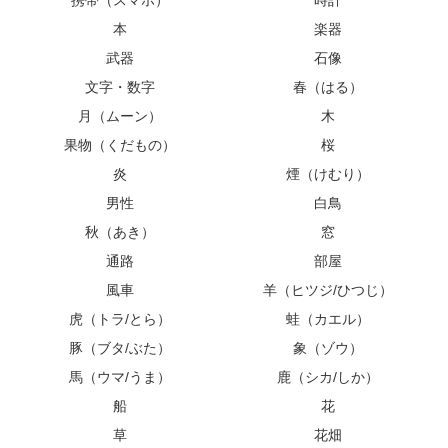
本
楽器
武器
石像
文字・数字
春（はる）
月（ムーン）
木
果物（くだもの）
桜
炎
煙（けむり）
男性
白鳥
秋（あき）
窓
通路
部屋
風車
羊（ヒツジ/ひつじ）
虎（トラ/とら）
蛙（カエル）
豚（ブタ/ぶた）
象（ゾウ）
馬（ウマ/うま）
鹿（シカ/しか）
船
花
草
花畑