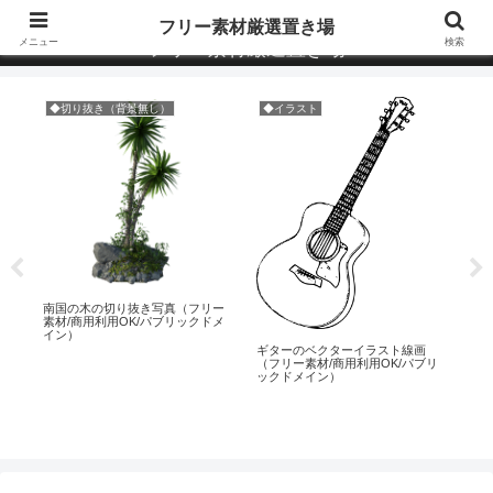
全て商用利用OK・Pixabayなど「パブリックドメイン画像」多数
フリー素材厳選置き場
メニュー
検索
フリー素材厳選置き場
◆商用利用OK
◆切り抜き（背景無し）
ガラスの破片, 粉々になった, ガラ
ス, 壊れた, 割れ目, 壊す, ピース,
粉々になったガラス, 割れた, 青い
ガラス, 青メガネのフリー素材画像
精悍な顔立ちの猫の切り抜
（フリー素材/商用利用OK/
ックドメイン）
ーイラスト線画
用利用OK/パブリ