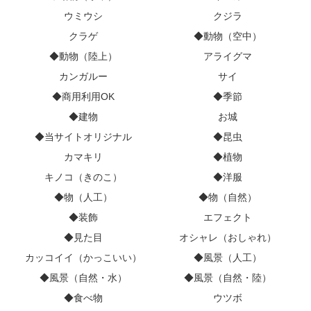
ウミウシ
クジラ
クラゲ
◆動物（空中）
◆動物（陸上）
アライグマ
カンガルー
サイ
◆商用利用OK
◆季節
◆建物
お城
◆当サイトオリジナル
◆昆虫
カマキリ
◆植物
キノコ（きのこ）
◆洋服
◆物（人工）
◆物（自然）
◆装飾
エフェクト
◆見た目
オシャレ（おしゃれ）
カッコイイ（かっこいい）
◆風景（人工）
◆風景（自然・水）
◆風景（自然・陸）
◆食べ物
ウツボ