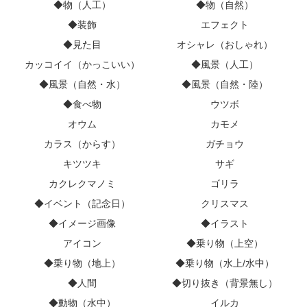
◆物（人工）
◆物（自然）
◆装飾
エフェクト
◆見た目
オシャレ（おしゃれ）
カッコイイ（かっこいい）
◆風景（人工）
◆風景（自然・水）
◆風景（自然・陸）
◆食べ物
ウツボ
オウム
カモメ
カラス（からす）
ガチョウ
キツツキ
サギ
カクレクマノミ
ゴリラ
◆イベント（記念日）
クリスマス
◆イメージ画像
◆イラスト
アイコン
◆乗り物（上空）
◆乗り物（地上）
◆乗り物（水上/水中）
◆人間
◆切り抜き（背景無し）
◆動物（水中）
イルカ