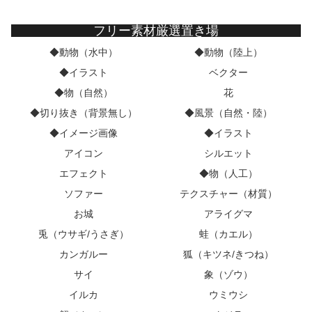
フリー素材厳選置き場
◆動物（水中）
◆動物（陸上）
◆イラスト
ベクター
◆物（自然）
花
◆切り抜き（背景無し）
◆風景（自然・陸）
◆イメージ画像
◆イラスト
アイコン
シルエット
エフェクト
◆物（人工）
ソファー
テクスチャー（材質）
お城
アライグマ
兎（ウサギ/うさぎ）
蛙（カエル）
カンガルー
狐（キツネ/きつね）
サイ
象（ゾウ）
イルカ
ウミウシ