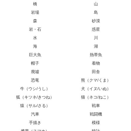
橋
山
岩場
島
森
砂漠
岩・石
惑星
水
川
海
湖
巨大魚
熱帯魚
帽子
着物
廃墟
田舎
恐竜
熊（クマ/くま）
牛（ウシ/うし）
犬（イヌ/いぬ）
狐（キツネ/きつね）
猫（ネコ/ねこ）
猿（サル/さる）
戦車
汽車
戦闘機
手描き
模様
携帯（スマホ）
時計