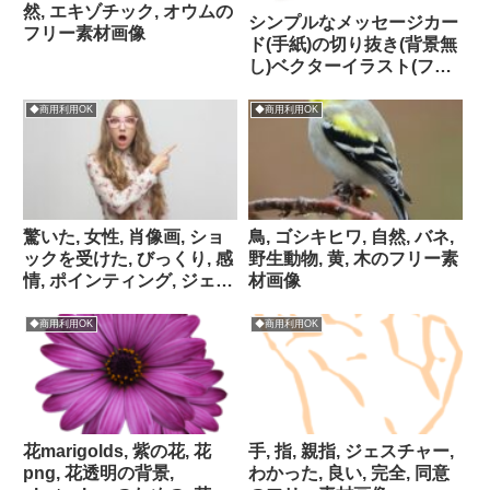
然, エキゾチック, オウムの
シンプルなメッセージカー
フリー素材画像
ド(手紙)の切り抜き(背景無
し)ベクターイラスト(フリ
ー素材画像/商用利用 OK/
パブリックドメイン)
◆商用利用OK
◆商用利用OK
驚いた, 女性, 肖像画, ショ
鳥, ゴシキヒワ, 自然, バネ,
ックを受けた, びっくり, 感
野生動物, 黄, 木のフリー素
情, ポインティング, ジェス
材画像
チャー, 顔の表情, 女の子,
口を開ける, 白人のフリー
◆商用利用OK
◆商用利用OK
素材画像
花marigolds, 紫の花, 花
手, 指, 親指, ジェスチャー,
png, 花透明の背景,
わかった, 良い, 完全, 同意