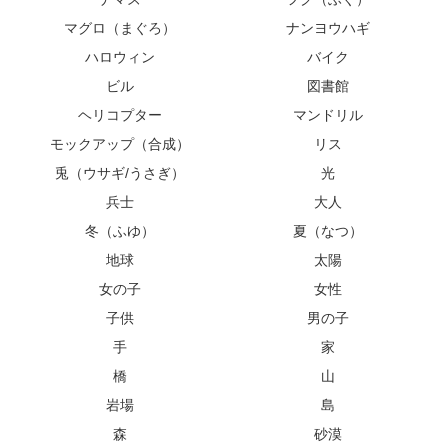
マグロ（まぐろ）
ナンヨウハギ
ハロウィン
バイク
ビル
図書館
ヘリコプター
マンドリル
モックアップ（合成）
リス
兎（ウサギ/うさぎ）
光
兵士
大人
冬（ふゆ）
夏（なつ）
地球
太陽
女の子
女性
子供
男の子
手
家
橋
山
岩場
島
森
砂漠