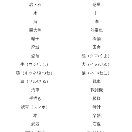
岩・石
惑星
水
川
海
湖
巨大魚
熱帯魚
帽子
着物
廃墟
田舎
恐竜
熊（クマ/くま）
牛（ウシ/うし）
犬（イヌ/いぬ）
狐（キツネ/きつね）
猫（ネコ/ねこ）
猿（サル/さる）
戦車
汽車
戦闘機
手描き
模様
携帯（スマホ）
時計
本
楽器
武器
石像