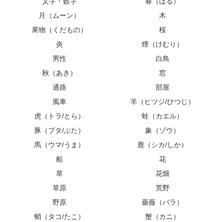
文字・数字
春（はる）
月（ムーン）
木
果物（くだもの）
桜
炎
煙（けむり）
男性
白鳥
秋（あき）
窓
通路
部屋
風車
羊（ヒツジ/ひつじ）
虎（トラ/とら）
蛙（カエル）
豚（ブタ/ぶた）
象（ゾウ）
馬（ウマ/うま）
鹿（シカ/しか）
船
花
草
花畑
草原
荒野
野原
薔薇（バラ）
蛸（タコ/たこ）
蟹（カニ）