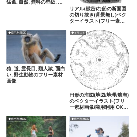
猛禽, 自然, 無料の壁紙, 鳥,
クールな背景, 野生動物の
リアル(緻密)な船の断面図
フリー素材画像
の切り抜き(背景無し)ベク
ターイラスト(フリー素材
画像/商用利用 OK/パブリ
ックドメイン)
◆商用利用OK
◆イラスト
猿, 道, 霊長目, 類人猿, 面白
い, 野生動物のフリー素材
画像
円形の海図(地図/地理/航海)
のベクターイラスト(フリ
ー素材画像/商用利用 OK/
パブリックドメイン)
◆商用利用OK
◆商用利用OK