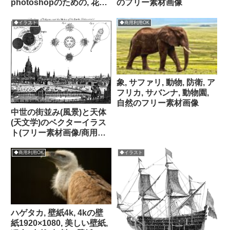
photoshopのための, 花紫,
のフリー素材画像
明るい花, 花, 紫色, 夏, 自
然, 咲く, フローラ, 花壇, 花
◆イラスト
◆商用利用OK
の背景, マリーゴールド,
薬, 薬用植物, キンセンカ,
カレンデュラpng, カレン
デュラ透明の背景, カレン
デュラキ, 夏の花,
象, サファリ, 動物, 防衛, ア
cosmetology, 自然製品, 花
フリカ, サバンナ, 動物園,
の壁紙, 漢方-化粧品, 芽, 花
自然のフリー素材画像
びら, カントリーハウス, フ
中世の街並み(風景)と天体
ラワーズ, 植物学, 庭の花,
(天文学)のベクターイラス
美しい, 美しい花, 明るいの
ト(フリー素材画像/商用利
フリー素材画像
用 OK/パブリックドメイ
ン)
◆商用利用OK
◆イラスト
ハゲタカ, 壁紙4k, 4kの壁
紙1920×1080, 美しい壁紙,