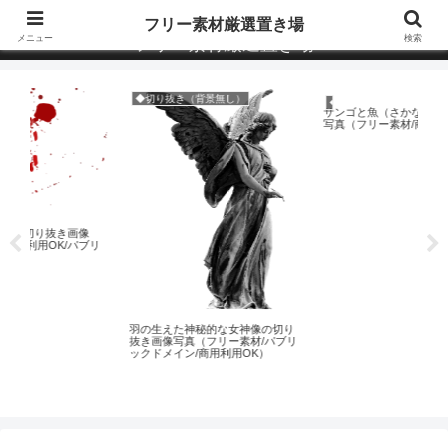
全て商用利用OK・Pixabayなど「パブリックドメイン画像」多数
フリー素材厳選置き場
メニュー
検索
フリー素材厳選置き場
◆切り抜き（背景無し）
◆
◆動物（水中）
サンゴと魚（さかな）たちの画像
写真（フリー素材/商用利用OK）
ブリ
ギ
羽の生えた神秘的な女神像の切り
（フ
抜き画像写真（フリー素材/パブリ
ッ
ックドメイン/商用利用OK）