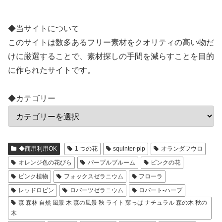
◆当サイトについて
このサイトは数多あるフリー素材をクオリティの高い物だ
けに厳選することで、素材探しの手間を減らすことを目的
に作られたサイトです。
◆カテゴリー
◆商用利用OK
1 つの花
squinter-pip
オランダフウロ
オレンジ色の花びら
パープルブルーム
ピンクの花
ピンク植物
フォックスゼラニウム
フローラ
レッドロビン
ロバーツゼラニウム
ロバート-ハーブ
森 森林 自然 風景 木 森の風景 秋 ライト 葉っぱ ナチュラル 森の木 秋の
木