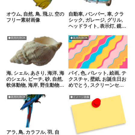
オウム, 自然, 鳥, 飛ぶ, 空の
自動車, バンパー, 車, クラ
フリー素材画像
シック, ガレージ, グリル,
ヘッドライト, 表示灯, 鏡,
美術館, 年, 外ミラー, 道, 屋
根, 鋼, ステアリング ホイ
◆商用利用OK
◆商用利用OK
ール, 交通機関, 旋光, タイ
ヤ, 車両, ビンテージ, フロ
ントガラスのフリー素材画
像
海, シェル, あさり, 海洋, 海
パイ, 色, パレット, 絵画, テ
のシェル, ビーチ, 砂, 自然,
クスチャ, 壁紙, お誕生日お
軟体動物, 海岸, 野生動物,
めでとう, スクリーンセー
装飾, 貝殻, 水生, マリン, お
バー, 背景画像, 無料画像,
土産, ムール貝, 海岸線, 動
ピンク, 黄, 幸せ, ビンテー
◆商用利用OK
◆イメージ画像
物, 水, 生物学, 生活, 水中,
ジ, 青, 曲線, 行のフリー素
魚, マクロ, 生き物, 野生, ナ
材画像
チュラルのフリー素材画像
アラ, 鳥, カラフル, 羽, 自