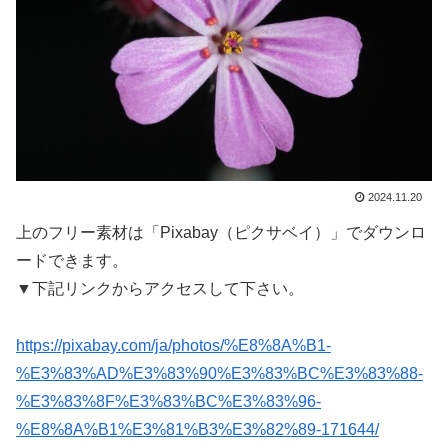
2024.11.20
上のフリー素材は「Pixabay（ピクサベイ）」でダウンロ
ードできます。
▼下記リンクからアクセスして下さい。
https://pixabay.com/ja/photos/%E8%8A%B1-
%E3%83%AD%E3%83%90%E3%83%BC%E3%83%88-
%E3%83%8F%E3%83%BC%E3%83%96-
%E8%8A%B1%E3%81%B3%E3%82%89-171644/