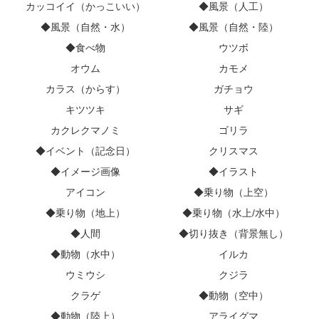
カッコイイ（かっこいい）
◆風景（人工）
◆風景（自然・水）
◆風景（自然・陸）
◆食べ物
ウツボ
オウム
カモメ
カラス（からす）
ガチョウ
キツツキ
サギ
カクレクマノミ
ゴリラ
◆イベント（記念日）
クリスマス
◆イメージ画像
◆イラスト
アイコン
◆乗り物（上空）
◆乗り物（地上）
◆乗り物（水上/水中）
◆人間
◆切り抜き（背景無し）
◆動物（水中）
イルカ
ウミウシ
クジラ
クラゲ
◆動物（空中）
◆動物（陸上）
アライグマ