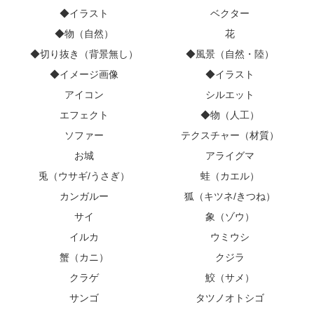
◆イラスト
ベクター
◆物（自然）
花
◆切り抜き（背景無し）
◆風景（自然・陸）
◆イメージ画像
◆イラスト
アイコン
シルエット
エフェクト
◆物（人工）
ソファー
テクスチャー（材質）
お城
アライグマ
兎（ウサギ/うさぎ）
蛙（カエル）
カンガルー
狐（キツネ/きつね）
サイ
象（ゾウ）
イルカ
ウミウシ
蟹（カニ）
クジラ
クラゲ
鮫（サメ）
サンゴ
タツノオトシゴ